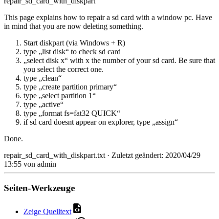
repair_sd_card_with_diskpart
This page explains how to repair a sd card with a window pc. Have
in mind that you are now deleting something.
Start diskpart (via Windows + R)
type „list disk“ to check sd card
„select disk x“ with x the number of your sd card. Be sure that
you select the correct one.
type „clean“
type „create partition primary“
type „select partition 1“
type „active“
type „format fs=fat32 QUICK“
if sd card doesnt appear on explorer, type „assign“
Done.
repair_sd_card_with_diskpart.txt
· Zuletzt geändert: 2020/04/29
13:55 von
admin
Seiten-Werkzeuge
Zeige Quelltext