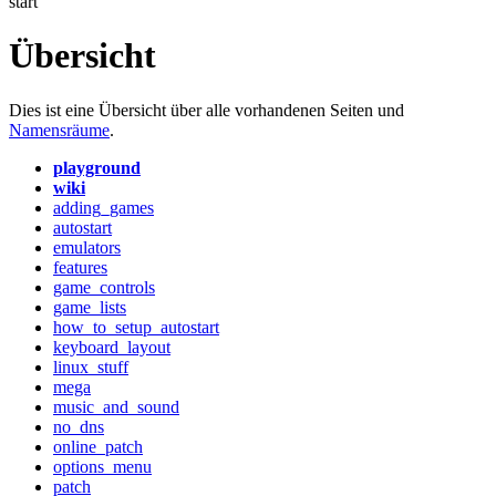
start
Übersicht
Dies ist eine Übersicht über alle vorhandenen Seiten und
Namensräume
.
playground
wiki
adding_games
autostart
emulators
features
game_controls
game_lists
how_to_setup_autostart
keyboard_layout
linux_stuff
mega
music_and_sound
no_dns
online_patch
options_menu
patch