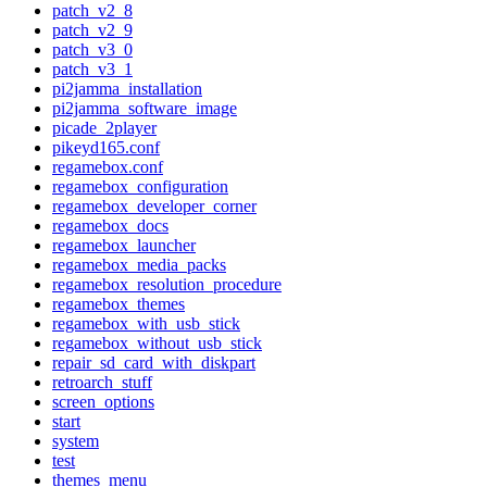
patch_v2_8
patch_v2_9
patch_v3_0
patch_v3_1
pi2jamma_installation
pi2jamma_software_image
picade_2player
pikeyd165.conf
regamebox.conf
regamebox_configuration
regamebox_developer_corner
regamebox_docs
regamebox_launcher
regamebox_media_packs
regamebox_resolution_procedure
regamebox_themes
regamebox_with_usb_stick
regamebox_without_usb_stick
repair_sd_card_with_diskpart
retroarch_stuff
screen_options
start
system
test
themes_menu